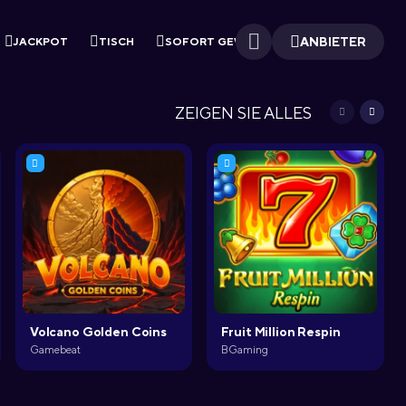
ANBIETER
JACKPOT
TISCH
SOFORT GEWINNEN
ZEIGEN SIE ALLES
Volcano Golden Coins
Fruit Million Respin
Gamebeat
BGaming