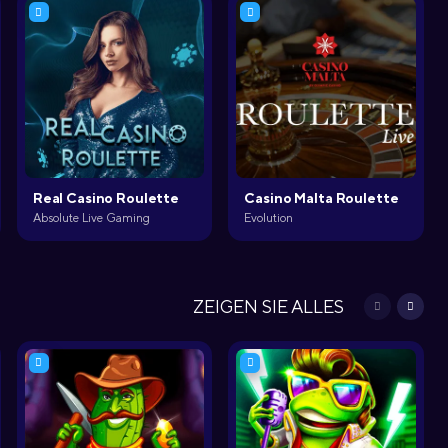
Real Casino Roulette
Casino Malta Roulette
Absolute Live Gaming
Evolution
ZEIGEN SIE ALLES