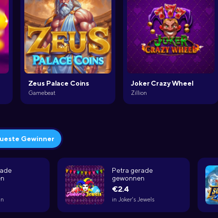
Zeus Palace Coins
Joker Crazy Wheel
Gamebeat
Zillion
ueste Gewinner
rade
Petra
gerade
en
gewonnen
€
2.4
in
in
Joker's Jewels