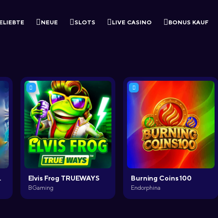
ELIEBTE
NEUE
SLOTS
LIVE CASINO
BONUS KAUF
 1000
Elvis Frog TRUEWAYS
Burning Coins 100
BGaming
Endorphina