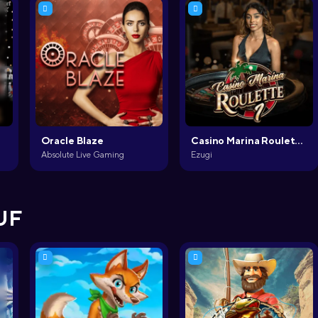
Oracle Blaze
Casino Marina Roulette 1
Absolute Live Gaming
Ezugi
UF