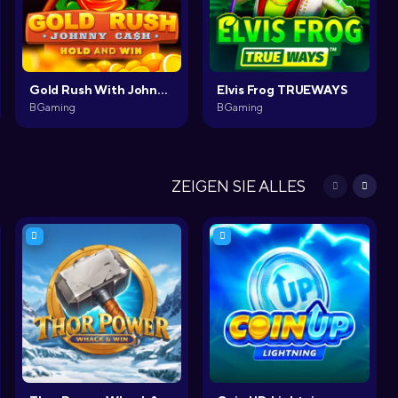
Gold Rush With Johnny Cash
Elvis Frog TRUEWAYS
BGaming
BGaming
ZEIGEN SIE ALLES