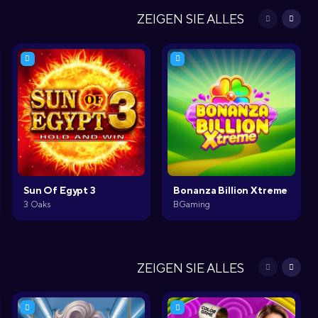
ZEIGEN SIE ALLES
Sun Of Egypt 3
Bonanza Billion Xtreme
3 Oaks
BGaming
ZEIGEN SIE ALLES