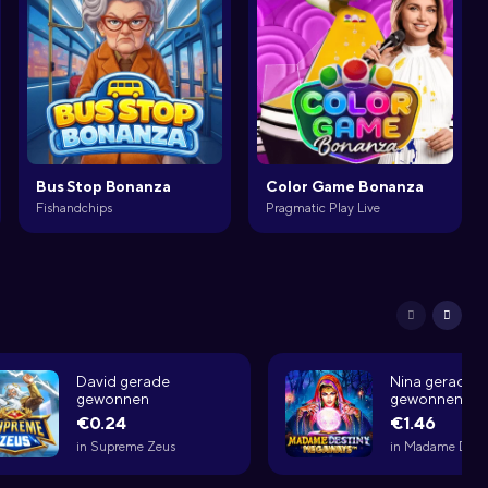
Bus Stop Bonanza
Color Game Bonanza
Fishandchips
Pragmatic Play Live
David
gerade
Nina
gerade
gewonnen
gewonnen
€
0.24
€
1.46
in
Supreme Zeus
in
Madame Dest