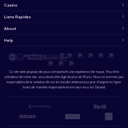
d'inscription sur la page et remplissez correctement le formulaire
Casino
d'inscription.
Live
Liens Rapides
Comme beaucoup de casinos agréés, le casino en ligne Dazard
exige des documents personnels essentiels pour confirmer votre
Tournaments
About
identité. Vous devez fournir des données personnelles telles que
Promotions
votre nom, votre numéro de téléphone, votre date de naissance,
Paiements
VIP
Help
votre adresse postale et votre adresse e-mail. La création d'un
À Propos De Nous
Loterie
nom d'utilisateur et d'un mot de passe sera également nécessaire
Assistance
lors du processus d'inscription.
Conditions Générales
Conditions Générales Relatives Aux Bonus
En tant que l'un des meilleurs casinos en ligne avec de l'argent
Politique De Confidentialité
réel, Dazard vérifiera les informations personnelles fournies afin
Ce site web propose des jeux comportant une expérience de risque. Pour être
d'en vérifier l' exactitude avant d'approuver votre inscription.
Jeu Responsable
utilisateur de notre site, vous devez être âgé de plus de 18 ans. Nous ne sommes pas
Pour vous assurer que votre inscription se déroule sans
responsables de la violation de vos lois locales relatives aux jeux d'argent en ligne.
AML Politique
Jouez de manière responsable et amusez-vous sur Dazard.
encombre, vérifiez toujours vos informations, assurez-vous
Procédure D'inscription
d'avoir un mot de passe fort et suivez les règles du casino en ligne
FAQ
Dazard. Une fois que vos informations ont été approuvées par le
casino en ligne, effectuez un dépôt, échangez votre bonus et
commencez à parier sur les jeux de casino en ligne.
Le casino en ligne Dazard est également le meilleur car il fait partie