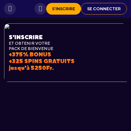
S'INSCRIRE
SE CONNECTER
S'INSCRIRE
JOINTEZ LE TELEGRAMME
OBTENEZ VOTRE
LES MATCHS DE LA SEMAINE
ET OBTENIR VOTRE
MILLION DROPS:
BONUS 50%
BONUS
LOTERIES DE CASINO
PACK DE BIENVENUE
BONUS DE PREMIER DÉPÔT
TOURNOI
SUMMER FESTIVAL
EN DÉPÔT + 30 FS
DE DÉPÔT LE VENDREDI
2 000 Fr.
+375% BONUS
+150% BONUS
DU PLAISIR DANS CHAQUE GOUTTE
50% JUSQU'À Fr.300
+3 500 FS
JOUER ET GAGNER
+325 SPINS GRATUITS
+150 SPINS GRATUITS
SE JOINDRE A
jusqu'à 5250Fr.