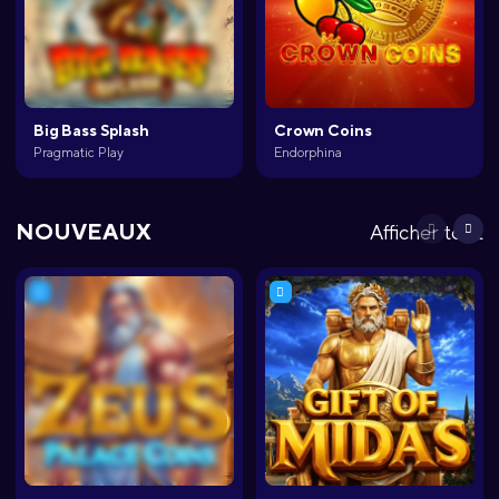
Big Bass Splash
Crown Coins
Pragmatic Play
Endorphina
NOUVEAUX
Afficher tout