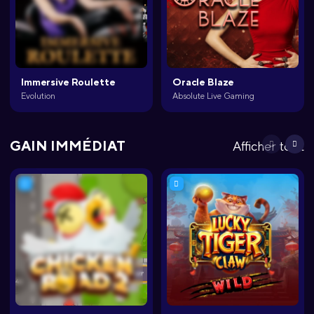
Immersive Roulette
Oracle Blaze
Evolution
Absolute Live Gaming
GAIN IMMÉDIAT
Afficher tout