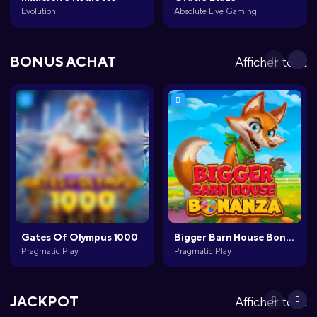
Evolution
Absolute Live Gaming
BONUS ACHAT
Afficher tout
Gates Of Olympus 1000
Bigger Barn House Bonanza
Pragmatic Play
Pragmatic Play
JACKPOT
Afficher tout