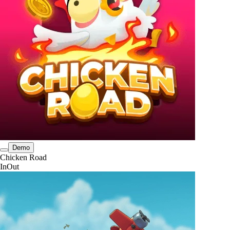
Demo
Chicken Road
InOut