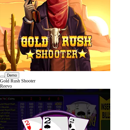
Demo
Gold Rush Shooter
Reevo