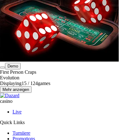
Demo
First Person Craps
Evolution
Displaying
15
/ 124
games
Mehr anzeigen
casino
Live
Quick Links
Turniiere
Promotions