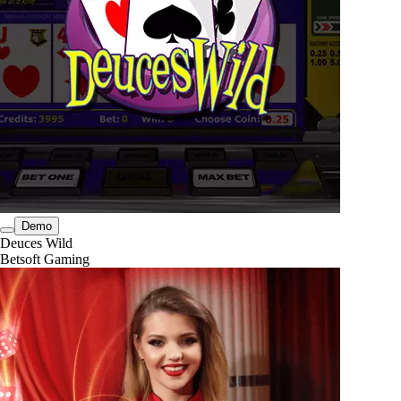
Demo
Deuces Wild
Betsoft Gaming