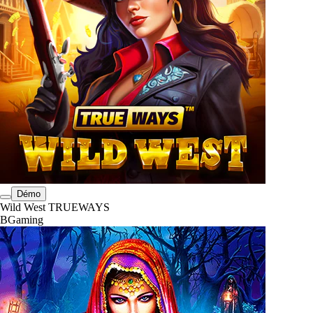
Démo
Wild West TRUEWAYS
BGaming