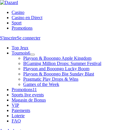
Casino
Casino en Direct
Sport
Promotions
S'inscrire
Se connecter
Top Jeux
Tournois
6
Playson & Booongo Apple Kingdom
BGaming Million Drops: Summer Festival
Playson and Booongo Lucky Boom
Playson & Booongo Big Sunday Blast
Pragmatic Play Drops & Wins
Games of the Week
Promotions
11
Sports live events
Magasin de Bonus
VIP
Paiements
Loterie
FAQ