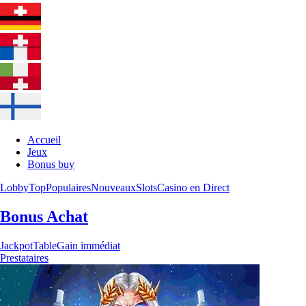
Accueil
Jeux
Bonus buy
Lobby
Top
Populaires
Nouveaux
Slots
Casino en Direct
Bonus Achat
Jackpot
Table
Gain immédiat
Prestataires