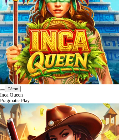
Démo
Inca Queen
Pragmatic Play