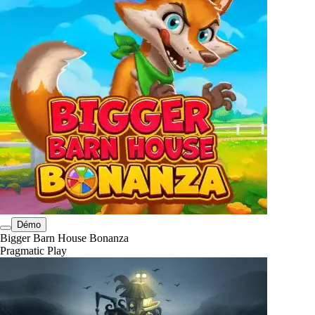
Démo
Bigger Barn House Bonanza
Pragmatic Play