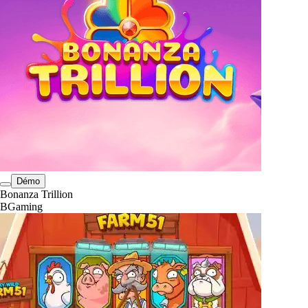
Démo
Bonanza Trillion
BGaming